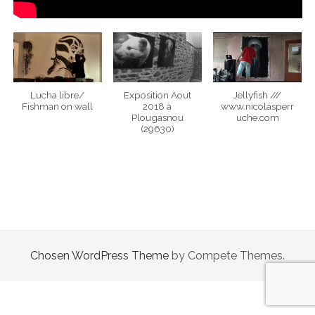
c
s
n
m
e
t
k
b
b
a
e
l
o
g
d
r
o
r
i
k
a
n
Lucha libre/
Exposition Aout
Jellyfish ///
Fishman on wall
2018 à
www.nicolasperr
m
Plougasnou
uche.com
(29630)
Chosen WordPress Theme
by Compete Themes.