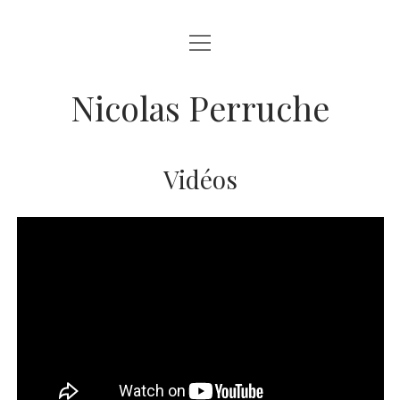
o
ACCUEIL
u
v
r
o
EXPOSITIONS
Nicolas Perruche
i
u
r
v
EXPOSITION: INSTANTANÉ(S) MARIN(S) 2020
m
GRANDS FORMATS / MURS
r
e
i
n
EXPOSITION « MÉDUSES » 2019
r
o
u
PROJETS
Vidéos
m
u
EXPOSITION « REGARDS CROISÉS »2017
e
v
CENTRE HOSPITALIER UNIVERSITAIRE DE NANTES
n
BOUTIQUE
r
u
EXPOSITION « FACE À FACE » 2016
i
LE 13EME ART (PARIS)
r
VIDÉOS
m
EXPOSITION « CRANEOS »2013
CLASSE D’EAU / HARDRICOURT
e
n
INTERVIEW
u
HÔPITAL ARMAND TROUSSEAU AP-HP (PARIS)
CONTACT
f
i
l
t
a
n
i
u